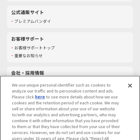
公式通販サイト
プレミアムバンダイ
お客様サポート
お客様サポートトップ
重要なお知らせ
会社・採用情報
会社情報
We use unique personal identifier such as cookies to
採用情報
analyze our traffic and to personalize content and ads.
Please click
here
to see more details about how we use
サステナビリティ
cookies and the retention period of each cookie. We may
お問い合わせ
sell or share information about your use of our website
to/with our analytics and advertising partners, who may
combine it with other information that you have provided
to them or that they have collected from your use of their
services. However, we do not set and use cookies for our
ウェブサイトご利用条件
ソーシャルメディアポリシー
users under 16 years of age. Please click “Reject All