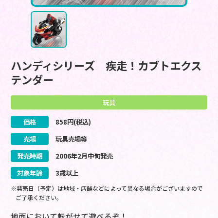
ハンディシリーズ 疾走！カブトエクス
テンダー
玩具
価格
858
円(税込)
売場
玩具売場等
発売時期
2006
年
2
月
中旬
発売
対象年齢
3歳以上
※発売日（予定）は地域・店舗などによって異なる場合がございますので
ご了承ください。
地面において転がせて遊べるぞ！