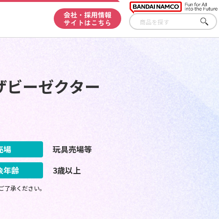
会社・採用情報
サイトはこちら
さが
す
ザビーゼクター
売場
玩具売場等
象年齢
3歳以上
ご了承ください。