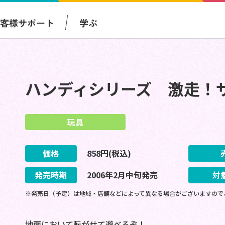
お客様サポート
学ぶ
ハンディシリーズ 激走！
玩具
価格
858
円(税込)
発売時期
2006
年
2
月
中旬
発売
対
※発売日（予定）は地域・店舗などによって異なる場合がございますので
地面において転がせて遊べるぞ！