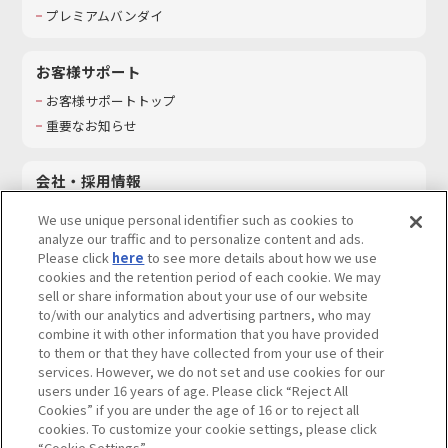
プレミアムバンダイ
お客様サポート
お客様サポートトップ
重要なお知らせ
会社・採用情報
会社情報
We use unique personal identifier such as cookies to
採用情報
analyze our traffic and to personalize content and ads.
Please click
here
to see more details about how we use
サステナビリティ
cookies and the retention period of each cookie. We may
お問い合わせ
sell or share information about your use of our website
to/with our analytics and advertising partners, who may
combine it with other information that you have provided
to them or that they have collected from your use of their
services. However, we do not set and use cookies for our
ウェブサイトご利用条件
ソーシャルメディアポリシー
users under 16 years of age. Please click “Reject All
個人情報及び特定個人情報等の取り扱いに関する保護方針
Cookies” if you are under the age of 16 or to reject all
cookies. To customize your cookie settings, please click
Do Not Sell or Share My Personal Information
著作権・商標について
“Cookie Settings”.