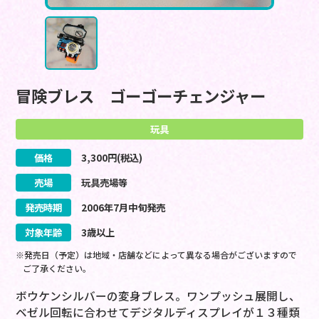
冒険ブレス ゴーゴーチェンジャー
玩具
価格
3,300
円(税込)
売場
玩具売場等
発売時期
2006
年
7
月
中旬
発売
対象年齢
3歳以上
※発売日（予定）は地域・店舗などによって異なる場合がございますので
ご了承ください。
ボウケンシルバーの変身ブレス。ワンプッシュ展開し、
ベゼル回転に合わせてデジタルディスプレイが１３種類