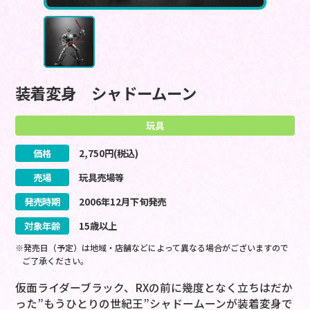
装着変身 シャドームーン
玩具
価格
2,750
円(税込)
売場
玩具売場等
発売時期
2006
年
12
月
下旬
発売
対象年齢
15歳以上
※発売日（予定）は地域・店舗などによって異なる場合がございますので
ご了承ください。
仮面ライダーブラック、RXの前に幾度となく立ちはだか
った”もうひとりの世紀王”シャドームーンが装着変身で