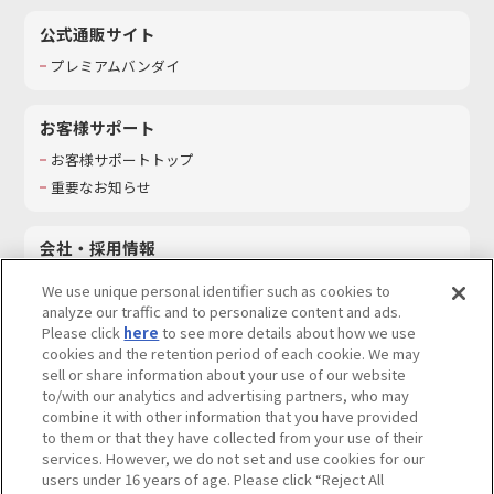
公式通販サイト
プレミアムバンダイ
お客様サポート
お客様サポートトップ
重要なお知らせ
会社・採用情報
会社情報
We use unique personal identifier such as cookies to
採用情報
analyze our traffic and to personalize content and ads.
Please click
here
to see more details about how we use
サステナビリティ
cookies and the retention period of each cookie. We may
お問い合わせ
sell or share information about your use of our website
to/with our analytics and advertising partners, who may
combine it with other information that you have provided
to them or that they have collected from your use of their
services. However, we do not set and use cookies for our
ウェブサイトご利用条件
ソーシャルメディアポリシー
users under 16 years of age. Please click “Reject All