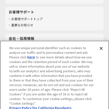
お客様サポート
お客様サポートトップ
重要なお知らせ
会社・採用情報
会社情報
We use unique personal identifier such as cookies to
採用情報
analyze our traffic and to personalize content and ads.
Please click
here
to see more details about how we use
サステナビリティ
cookies and the retention period of each cookie. We may
お問い合わせ
sell or share information about your use of our website
to/with our analytics and advertising partners, who may
combine it with other information that you have provided
to them or that they have collected from your use of their
services. However, we do not set and use cookies for our
ウェブサイトご利用条件
ソーシャルメディアポリシー
users under 16 years of age. Please click “Reject All
個人情報及び特定個人情報等の取り扱いに関する保護方針
Cookies” if you are under the age of 16 or to reject all
cookies. To customize your cookie settings, please click
Do Not Sell or Share My Personal Information
著作権・商標について
“Cookie Settings”.
Privacy Policy for California Residents
カスタマーハラスメントに対する基本的な対応方針