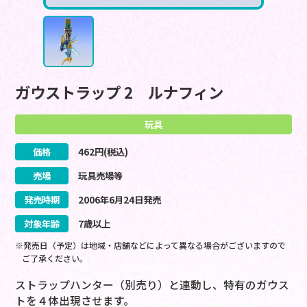
ガウストラップ 2 ルナフィン
玩具
価格
462
円(税込)
売場
玩具売場等
発売時期
2006
年
6
月
24
日
発売
対象年齢
7歳以上
※発売日（予定）は地域・店舗などによって異なる場合がございますので
ご了承ください。
ストラップハンター（別売り）と連動し、特有のガウス
トを４体出現させます。