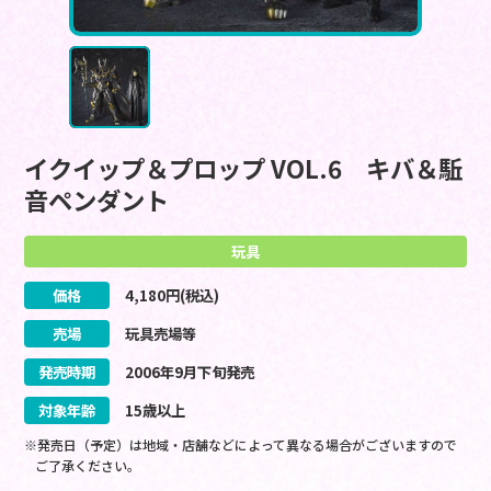
イクイップ＆プロップ VOL.6 キバ＆駈
音ペンダント
玩具
価格
4,180
円(税込)
売場
玩具売場等
発売時期
2006
年
9
月
下旬
発売
対象年齢
15歳以上
※発売日（予定）は地域・店舗などによって異なる場合がございますので
ご了承ください。