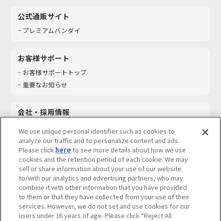
公式通販サイト
プレミアムバンダイ
お客様サポート
お客様サポートトップ
重要なお知らせ
会社・採用情報
会社情報
We use unique personal identifier such as cookies to
採用情報
analyze our traffic and to personalize content and ads.
Please click
here
to see more details about how we use
サステナビリティ
cookies and the retention period of each cookie. We may
お問い合わせ
sell or share information about your use of our website
to/with our analytics and advertising partners, who may
combine it with other information that you have provided
to them or that they have collected from your use of their
services. However, we do not set and use cookies for our
ウェブサイトご利用条件
ソーシャルメディアポリシー
users under 16 years of age. Please click “Reject All