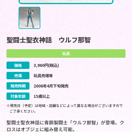
聖闘士聖衣神話 ウルフ那智
玩具
価格
3,960
円(税込)
売場
玩具売場等
発売時期
2006
年
4
月
下旬
発売
対象年齢
15歳以上
※発売日（予定）は地域・店舗などによって異なる場合がございますので
ご了承ください。
聖闘士聖衣神話に青銅製闘士「ウルフ那智」が登場。ク
ロスはオブジェに組み替え可能。