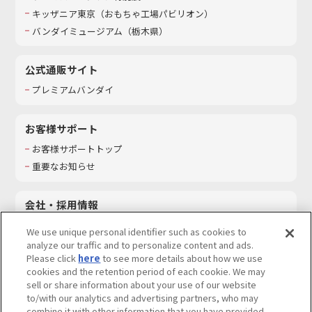
キッザニア東京（おもちゃ工場パビリオン）​
バンダイミュージアム（栃木県）
公式通販サイト
プレミアムバンダイ
お客様サポート
お客様サポートトップ
重要なお知らせ
会社・採用情報
会社情報
We use unique personal identifier such as cookies to
採用情報
analyze our traffic and to personalize content and ads.
Please click
here
to see more details about how we use
サステナビリティ
cookies and the retention period of each cookie. We may
お問い合わせ
sell or share information about your use of our website
to/with our analytics and advertising partners, who may
combine it with other information that you have provided