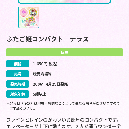
ふたご姫コンパクト テラス
玩具
価格
1,650
円(税込)
売場
玩具売場等
発売時期
2006
年
4
月
29
日
発売
対象年齢
5歳以上
※発売日（予定）は地域・店舗などによって異なる場合がございますので
ご了承ください。
ファインとレインのかわいいお部屋のコンパクトです。
エレベーターが上下に動きます。２人が通うワンダー学