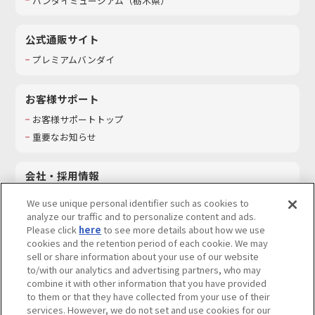
バンダイミュージアム（栃木県）
公式通販サイト
プレミアムバンダイ
お客様サポート
お客様サポートトップ
重要なお知らせ
会社・採用情報
会社情報
We use unique personal identifier such as cookies to
採用情報
analyze our traffic and to personalize content and ads.
Please click
here
to see more details about how we use
サステナビリティ
cookies and the retention period of each cookie. We may
お問い合わせ
sell or share information about your use of our website
to/with our analytics and advertising partners, who may
combine it with other information that you have provided
to them or that they have collected from your use of their
services. However, we do not set and use cookies for our
ウェブサイトご利用条件
ソーシャルメディアポリシー