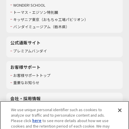
WONDER! SCHOOL
トーマス・エジソン特別展
キッザニア東京（おもちゃ工場パビリオン）​
バンダイミュージアム（栃木県）
公式通販サイト
プレミアムバンダイ
お客様サポート
お客様サポートトップ
重要なお知らせ
会社・採用情報
会社情報
We use unique personal identifier such as cookies to
採用情報
analyze our traffic and to personalize content and ads.
Please click
here
to see more details about how we use
サステナビリティ
cookies and the retention period of each cookie. We may
お問い合わせ