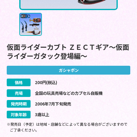
仮面ライダーカブト ＺＥＣＴギア～仮面
ライダーガタック登場編～
ガシャポン
価格
200
円(税込)
売場
全国の玩具売場などのカプセル自販機
発売時期
2006
年
7
月
下旬
発売
対象年齢
3歳以上
※発売日（予定）は地域・店舗などによって異なる場合がございますので
ご了承ください。