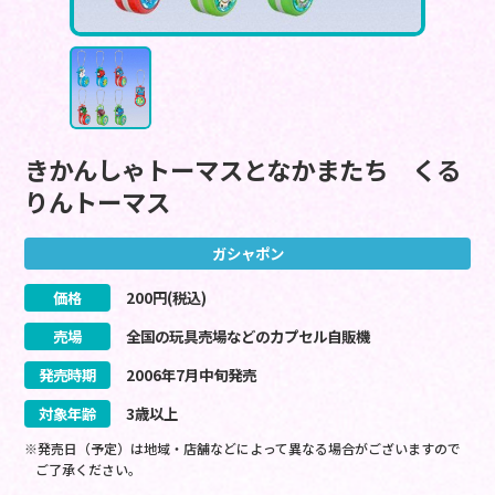
きかんしゃトーマスとなかまたち くる
りんトーマス
ガシャポン
価格
200
円(税込)
売場
全国の玩具売場などのカプセル自販機
発売時期
2006
年
7
月
中旬
発売
対象年齢
3歳以上
※発売日（予定）は地域・店舗などによって異なる場合がございますので
ご了承ください。