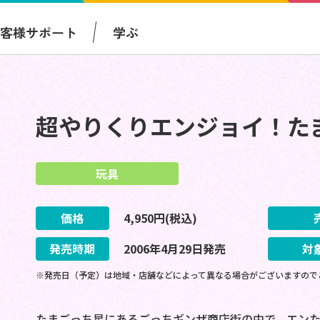
お客様サポート
学ぶ
超やりくりエンジョイ！た
玩具
価格
4,950
円(税込)
発売時期
2006
年
4
月
29
日
発売
対
※発売日（予定）は地域・店舗などによって異なる場合がございますので
たまごっち星にあるごっちギンザ商店街の中で、エン