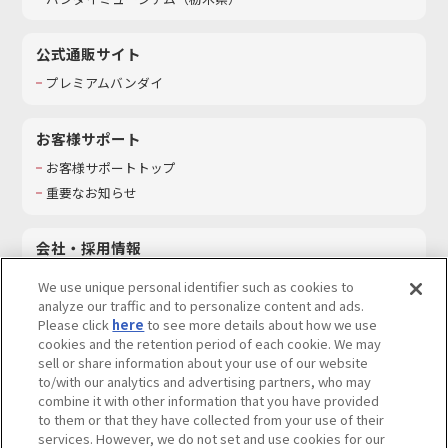
公式通販サイト
プレミアムバンダイ
お客様サポート
お客様サポートトップ
重要なお知らせ
会社・採用情報
会社情報
We use unique personal identifier such as cookies to
採用情報
analyze our traffic and to personalize content and ads.
Please click
here
to see more details about how we use
サステナビリティ
cookies and the retention period of each cookie. We may
お問い合わせ
sell or share information about your use of our website
to/with our analytics and advertising partners, who may
combine it with other information that you have provided
to them or that they have collected from your use of their
services. However, we do not set and use cookies for our
ウェブサイトご利用条件
ソーシャルメディアポリシー