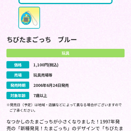
ちびたまごっち ブルー
玩具
価格
1,100
円(税込)
売場
玩具売場等
発売時期
2006
年
6
月
24
日
発売
対象年齢
7歳以上
※発売日（予定）は地域・店舗などによって異なる場合がございますので
ご了承ください。
なつかしのたまごっちが小さくなりました！1997年発
売の「新種発見！たまごっち」のデザインで「ちびたま