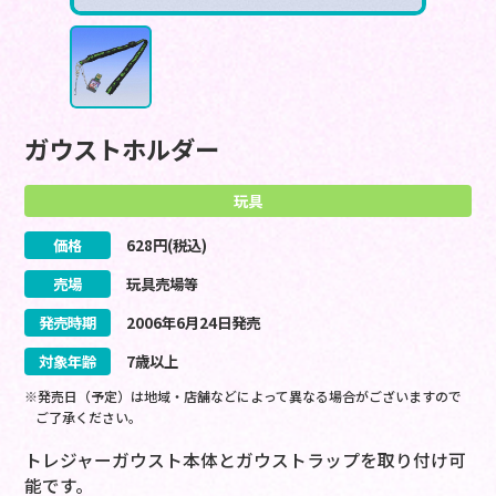
ガウストホルダー
玩具
価格
628
円(税込)
売場
玩具売場等
発売時期
2006
年
6
月
24
日
発売
対象年齢
7歳以上
※発売日（予定）は地域・店舗などによって異なる場合がございますので
ご了承ください。
トレジャーガウスト本体とガウストラップを取り付け可
能です。