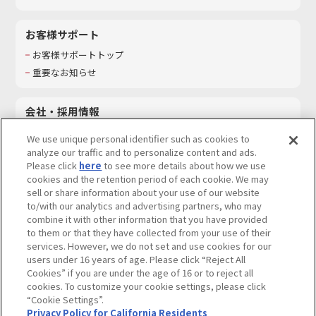
お客様サポート
お客様サポートトップ
重要なお知らせ
会社・採用情報
会社情報
We use unique personal identifier such as cookies to
採用情報
analyze our traffic and to personalize content and ads.
Please click
here
to see more details about how we use
サステナビリティ
cookies and the retention period of each cookie. We may
お問い合わせ
sell or share information about your use of our website
to/with our analytics and advertising partners, who may
combine it with other information that you have provided
to them or that they have collected from your use of their
services. However, we do not set and use cookies for our
ウェブサイトご利用条件
ソーシャルメディアポリシー
users under 16 years of age. Please click “Reject All
個人情報及び特定個人情報等の取り扱いに関する保護方針
Cookies” if you are under the age of 16 or to reject all
cookies. To customize your cookie settings, please click
Do Not Sell or Share My Personal Information
著作権・商標について
“Cookie Settings”.
Privacy Policy for California Residents
カスタマーハラスメントに対する基本的な対応方針