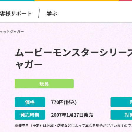
お客様サポート
学ぶ
ジェットジャガー
ムービーモンスターシリーズ-
ャガー
玩具
価格
770
円(税込)
発売時期
2007
年
1
月
27
日
発売
対
※発売日（予定）は地域・店舗などによって異なる場合がございますので