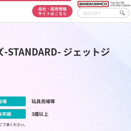
会社・採用情報
サイトはこちら
さが
す
STANDARD- ジェットジ
売場
玩具売場等
象年齢
3歳以上
ご了承ください。