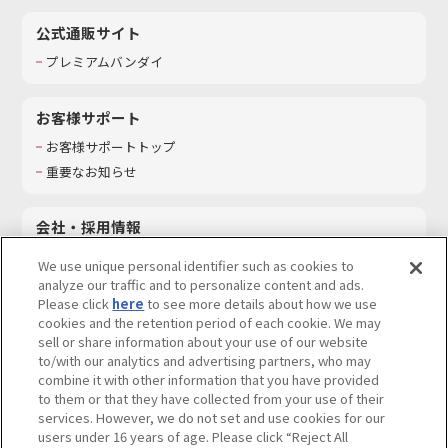
公式通販サイト
プレミアムバンダイ
お客様サポート
お客様サポートトップ
重要なお知らせ
会社・採用情報
会社情報
We use unique personal identifier such as cookies to
採用情報
analyze our traffic and to personalize content and ads.
Please click
here
to see more details about how we use
サステナビリティ
cookies and the retention period of each cookie. We may
お問い合わせ
sell or share information about your use of our website
to/with our analytics and advertising partners, who may
combine it with other information that you have provided
to them or that they have collected from your use of their
services. However, we do not set and use cookies for our
ウェブサイトご利用条件
ソーシャルメディアポリシー
users under 16 years of age. Please click “Reject All