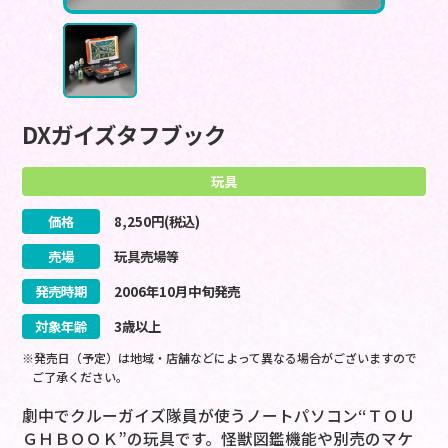
DXガイズタフブック
玩具
価格
8,250
円(税込)
売場
玩具売場等
発売時期
2006
年
10
月
中旬
発売
対象年齢
3歳以上
※発売日（予定）は地域・店舗などによって異なる場合がございますので
ご了承ください。
劇中でクルーガイズ隊員が使うノートパソコン“ＴＯＵ
ＧＨＢＯＯＫ”の玩具です。怪獣図鑑機能や別売のマケ