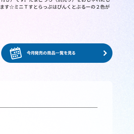
ます☆ミニＴすとらっぷはぴんくとぶるーの２色が