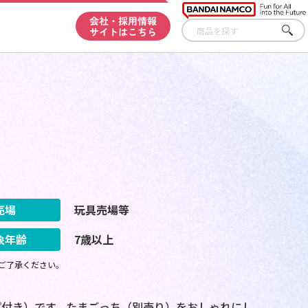
会社・採用情報
サイトはこちら
さが
す
売場
玩具売場等
象年齢
7歳以上
ご了承ください。
プ付き）です。たまごっち（別売り）をおしゃれにし