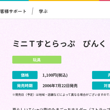
お客様サポート
学ぶ
ミニＴすとらっぷ ぴんく
玩具
価格
1,100
円(税込)
発売時期
2006
年
7
月
22
日
発売
対
※発売日（予定）は地域・店舗などによって異なる場合がございますので
夏らしいＴシャツ型のたまごっちホルダー（ストラッ