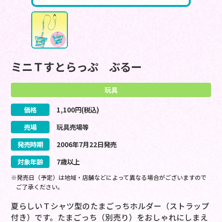
ミニＴすとらっぷ ぶるー
玩具
価格
1,100
円(税込)
売場
玩具売場等
発売時期
2006
年
7
月
22
日
発売
対象年齢
7歳以上
※発売日（予定）は地域・店舗などによって異なる場合がございますので
ご了承ください。
夏らしいＴシャツ型のたまごっちホルダー（ストラップ
付き）です。たまごっち（別売り）をおしゃれにしまえ