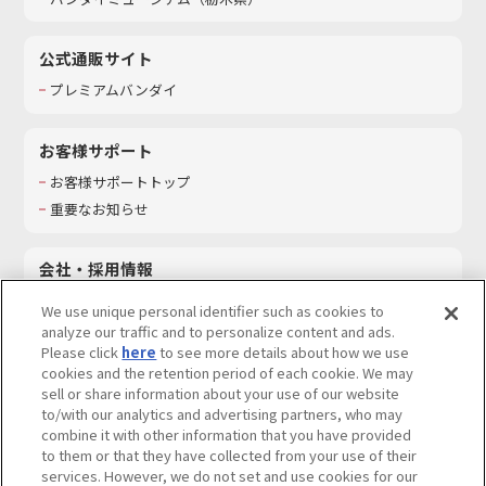
公式通販サイト
プレミアムバンダイ
お客様サポート
お客様サポートトップ
重要なお知らせ
会社・採用情報
会社情報
We use unique personal identifier such as cookies to
採用情報
analyze our traffic and to personalize content and ads.
Please click
here
to see more details about how we use
サステナビリティ
cookies and the retention period of each cookie. We may
お問い合わせ
sell or share information about your use of our website
to/with our analytics and advertising partners, who may
combine it with other information that you have provided
to them or that they have collected from your use of their
services. However, we do not set and use cookies for our
ウェブサイトご利用条件
ソーシャルメディアポリシー