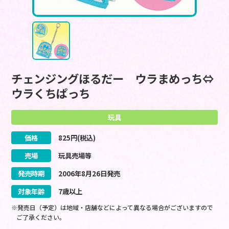
チェンジングほるだー ウラまめっち⇔
ウラくちぱっち
玩具
価格
825
円(税込)
売場
玩具売場等
発売時期
2006
年
8
月
26
日
発売
対象年齢
7歳以上
※発売日（予定）は地域・店舗などによって異なる場合がございますので
ご了承ください。