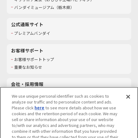
バンダイミュージアム（栃木県）
公式通販サイト
プレミアムバンダイ
お客様サポート
お客様サポートトップ
重要なお知らせ
会社・採用情報
会社情報
We use unique personal identifier such as cookies to
採用情報
analyze our traffic and to personalize content and ads.
Please click
here
to see more details about how we use
サステナビリティ
cookies and the retention period of each cookie. We may
お問い合わせ
sell or share information about your use of our website
to/with our analytics and advertising partners, who may
combine it with other information that you have provided
to them or that they have collected from your use of their