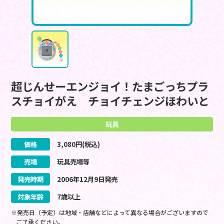
超じんせーエンジョイ！たまごっちプラ
スチョイがえ チョイチェンジほわいと
玩具
価格
3,080
円(税込)
売場
玩具売場等
発売時期
2006
年
12
月
9
日
発売
対象年齢
7歳以上
※発売日（予定）は地域・店舗などによって異なる場合がございますので
ご了承ください。