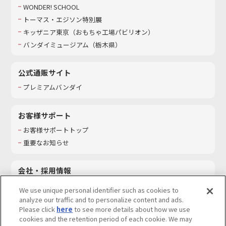
WONDER! SCHOOL
トーマス・エジソン特別展
キッザニア東京（おもちゃ工場パビリオン）​
バンダイミュージアム（栃木県）
公式通販サイト
プレミアムバンダイ
お客様サポート
お客様サポートトップ
重要なお知らせ
会社・採用情報
会社情報
We use unique personal identifier such as cookies to
採用情報
analyze our traffic and to personalize content and ads.
Please click
here
to see more details about how we use
サステナビリティ
cookies and the retention period of each cookie. We may
お問い合わせ