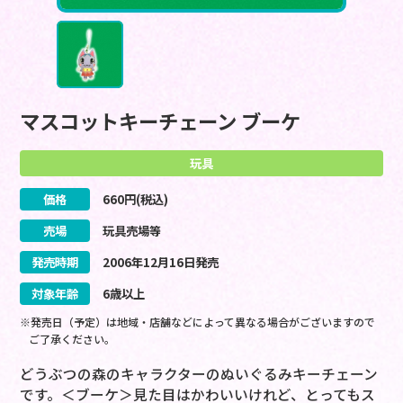
マスコットキーチェーン ブーケ
玩具
価格
660
円(税込)
売場
玩具売場等
発売時期
2006
年
12
月
16
日
発売
対象年齢
6歳以上
※発売日（予定）は地域・店舗などによって異なる場合がございますので
ご了承ください。
どうぶつの森のキャラクターのぬいぐるみキーチェーン
です。＜ブーケ＞見た目はかわいいけれど、とってもス