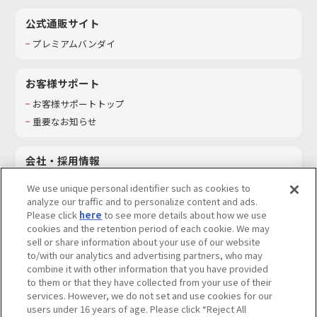
公式通販サイト
プレミアムバンダイ
お客様サポート
お客様サポートトップ
重要なお知らせ
会社・採用情報
会社情報
We use unique personal identifier such as cookies to
採用情報
analyze our traffic and to personalize content and ads.
Please click
here
to see more details about how we use
サステナビリティ
cookies and the retention period of each cookie. We may
お問い合わせ
sell or share information about your use of our website
to/with our analytics and advertising partners, who may
combine it with other information that you have provided
to them or that they have collected from your use of their
services. However, we do not set and use cookies for our
ウェブサイトご利用条件
ソーシャルメディアポリシー
users under 16 years of age. Please click “Reject All