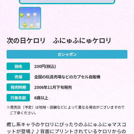
次の日ケロリ ふにゅふにゅケロリ
ガシャポン
価格
200
円(税込)
売場
全国の玩具売場などのカプセル自販機
発売時期
2006
年
11
月
下旬
発売
対象年齢
6歳以上
※発売日（予定）は地域・店舗などによって異なる場合がございますので
ご了承ください。
癒し系キャラのケロリにぴったりのふにゅふにゅマスコ
ットが登場♪♪背面にプリントされているケロリからの