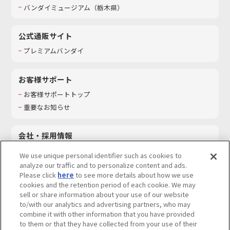
バンダイミュージアム（栃木県）
公式通販サイト
プレミアムバンダイ
お客様サポート
お客様サポートトップ
重要なお知らせ
会社・採用情報
会社情報
We use unique personal identifier such as cookies to
採用情報
analyze our traffic and to personalize content and ads.
Please click
here
to see more details about how we use
サステナビリティ
cookies and the retention period of each cookie. We may
お問い合わせ
sell or share information about your use of our website
to/with our analytics and advertising partners, who may
combine it with other information that you have provided
to them or that they have collected from your use of their