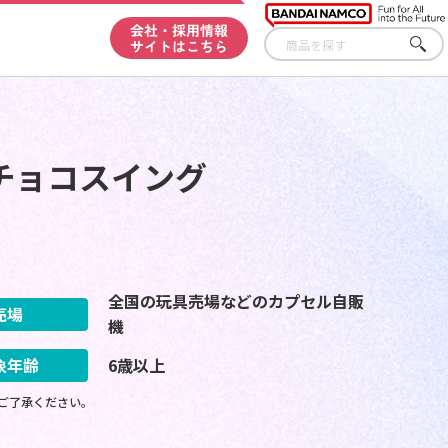
会社・採用情報
サイトはこちら
さが
す
チョコスイング
全国の玩具売場などのカプセル自販
売場
機
象年齢
6歳以上
ご了承ください。