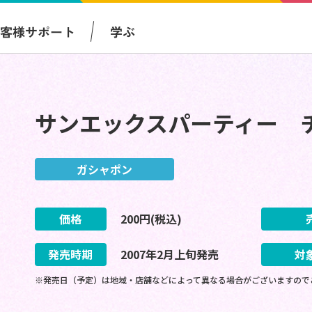
お客様サポート
学ぶ
サンエックスパーティー 
ガシャポン
価格
200
円(税込)
発売時期
2007
年
2
月
上旬
発売
対
※発売日（予定）は地域・店舗などによって異なる場合がございますので