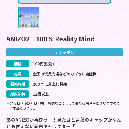
ANIZO2 100％ Reality Mind
ガシャポン
価格
100
円(税込)
売場
全国の玩具売場などのカプセル自販機
発売時期
2007
年
1
月
上旬
発売
対象年齢
12歳以上
※発売日（予定）は地域・店舗などによって異なる場合がございますので
ご了承ください。
あのANIZOが再びっ！！見た目と言葉のギャップがなん
とも言えない面白キャラクター「