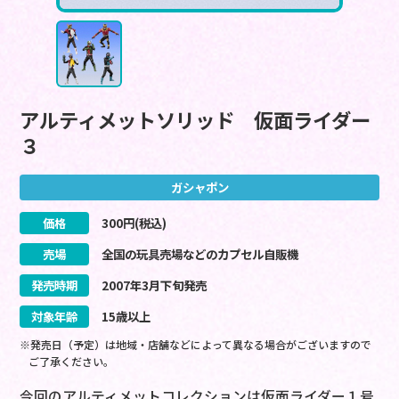
アルティメットソリッド 仮面ライダー
３
ガシャポン
価格
300
円(税込)
売場
全国の玩具売場などのカプセル自販機
発売時期
2007
年
3
月
下旬
発売
対象年齢
15歳以上
※発売日（予定）は地域・店舗などによって異なる場合がございますので
ご了承ください。
今回のアルティメットコレクションは仮面ライダー１号