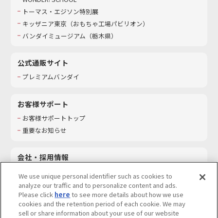
トーマス・エジソン特別展
キッザニア東京（おもちゃ工場パビリオン）​
バンダイミュージアム（栃木県）
公式通販サイト
プレミアムバンダイ
お客様サポート
お客様サポートトップ
重要なお知らせ
会社・採用情報
会社情報
We use unique personal identifier such as cookies to
採用情報
analyze our traffic and to personalize content and ads.
Please click
here
to see more details about how we use
サステナビリティ
cookies and the retention period of each cookie. We may
お問い合わせ
sell or share information about your use of our website