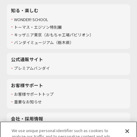
知る・楽しむ
WONDER! SCHOOL
トーマス・エジソン特別展
キッザニア東京（おもちゃ工場パビリオン）​
バンダイミュージアム（栃木県）
公式通販サイト
プレミアムバンダイ
お客様サポート
お客様サポートトップ
重要なお知らせ
会社・採用情報
会社情報
We use unique personal identifier such as cookies to
採用情報
analyze our traffic and to personalize content and ads.