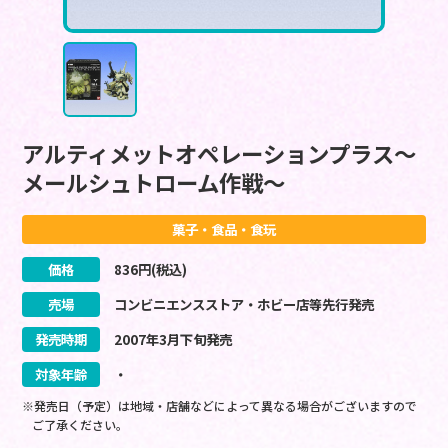
アルティメットオペレーションプラス～
メールシュトローム作戦～
菓子・食品・食玩
価格
836
円(税込)
売場
コンビニエンスストア・ホビー店等先行発売
発売時期
2007
年
3
月
下旬
発売
対象年齢
・
※発売日（予定）は地域・店舗などによって異なる場合がございますので
ご了承ください。