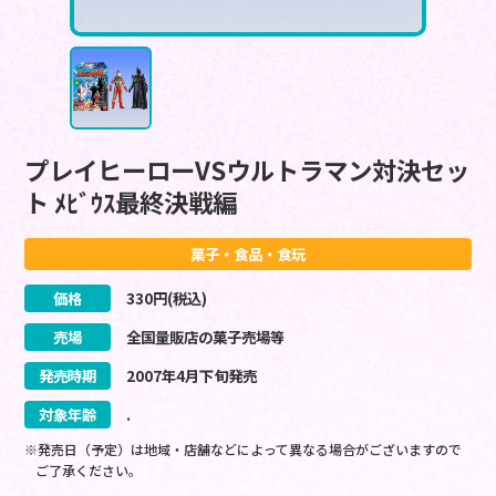
プレイヒーローVSウルトラマン対決セッ
ト ﾒﾋﾞｳｽ最終決戦編
菓子・食品・食玩
価格
330
円(税込)
売場
全国量販店の菓子売場等
発売時期
2007
年
4
月
下旬
発売
対象年齢
.
※発売日（予定）は地域・店舗などによって異なる場合がございますので
ご了承ください。