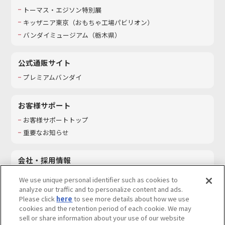
トーマス・エジソン特別展
キッザニア東京（おもちゃ工場パビリオン）​
バンダイミュージアム（栃木県）
公式通販サイト
プレミアムバンダイ
お客様サポート
お客様サポートトップ
重要なお知らせ
会社・採用情報
会社情報
We use unique personal identifier such as cookies to
採用情報
analyze our traffic and to personalize content and ads.
Please click
here
to see more details about how we use
サステナビリティ
cookies and the retention period of each cookie. We may
お問い合わせ
sell or share information about your use of our website