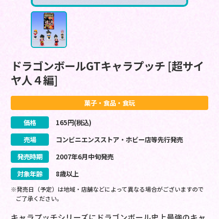
ドラゴンボールGTキャラプッチ [超サイ
ヤ人４編]
菓子・食品・食玩
価格
165
円(税込)
売場
コンビニエンスストア・ホビー店等先行発売
発売時期
2007
年
6
月
中旬
発売
対象年齢
8歳以上
※発売日（予定）は地域・店舗などによって異なる場合がございますので
ご了承ください。
キャラプッチシリーズにドラゴンボール史上最強のキャ