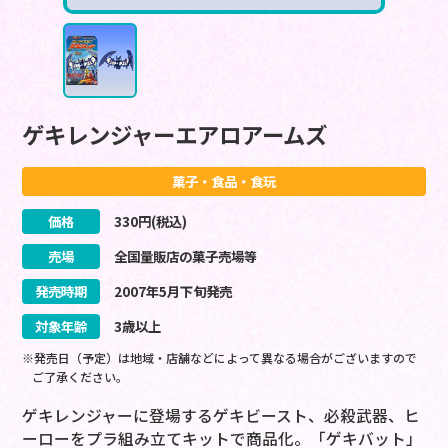
ゲキレンジャーエアロアームズ
菓子・食品・食玩
価格
330
円(税込)
売場
全国量販店の菓子売場等
発売時期
2007
年
5
月
下旬
発売
対象年齢
3歳以上
※発売日（予定）は地域・店舗などによって異なる場合がございますので
ご了承ください。
ゲキレンジャーに登場するゲキビースト、必殺武器、ヒ
ーローをプラ組み立てキットで商品化。「ゲキバット」