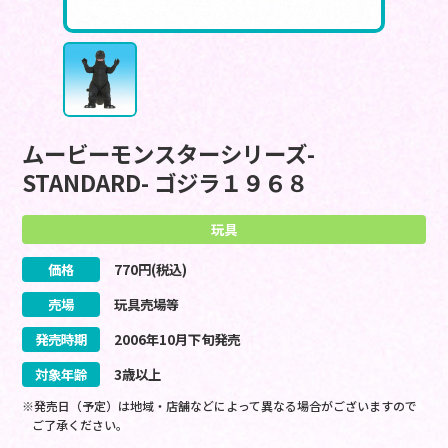
ムービーモンスターシリーズ-
STANDARD- ゴジラ１９６８
玩具
価格
770
円(税込)
売場
玩具売場等
発売時期
2006
年
10
月
下旬
発売
対象年齢
3歳以上
※発売日（予定）は地域・店舗などによって異なる場合がございますので
ご了承ください。