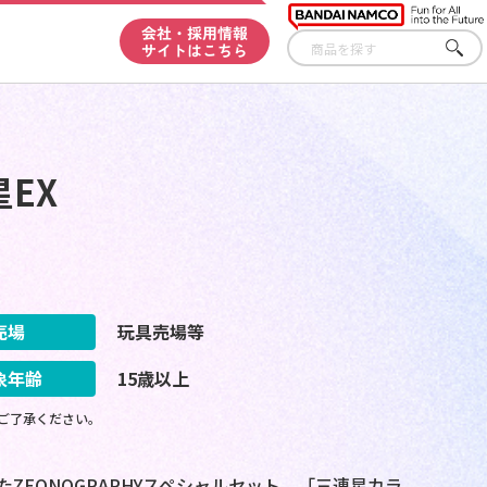
会社・採用情報
サイトはこちら
さが
す
星EX
売場
玩具売場等
象年齢
15歳以上
ご了承ください。
ZEONOGRAPHYスペシャルセット。「三連星カラ