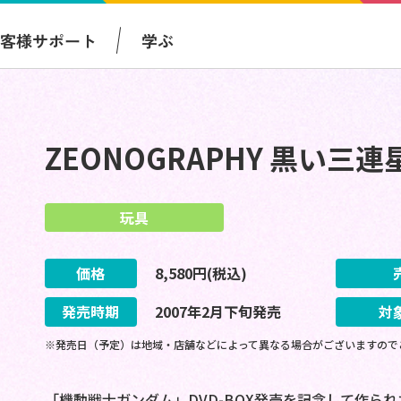
お客様サポート
学ぶ
ZEONOGRAPHY 黒い三連
玩具
価格
8,580
円(税込)
発売時期
2007
年
2
月
下旬
発売
対
※発売日（予定）は地域・店舗などによって異なる場合がございますので
「機動戦士ガンダム」DVD-BOX発売を記念して作られた