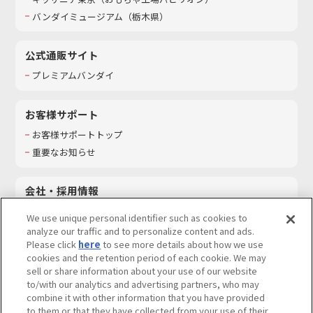
バンダイミュージアム（栃木県）
公式通販サイト
プレミアムバンダイ
お客様サポート
お客様サポートトップ
重要なお知らせ
会社・採用情報
会社情報
We use unique personal identifier such as cookies to
採用情報
analyze our traffic and to personalize content and ads.
Please click
here
to see more details about how we use
サステナビリティ
cookies and the retention period of each cookie. We may
お問い合わせ
sell or share information about your use of our website
to/with our analytics and advertising partners, who may
combine it with other information that you have provided
to them or that they have collected from your use of their