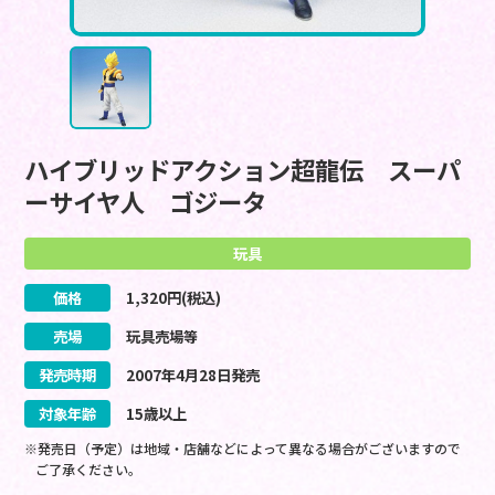
ハイブリッドアクション超龍伝 スーパ
ーサイヤ人 ゴジータ
玩具
価格
1,320
円(税込)
売場
玩具売場等
発売時期
2007
年
4
月
28
日
発売
対象年齢
15歳以上
※発売日（予定）は地域・店舗などによって異なる場合がございますので
ご了承ください。