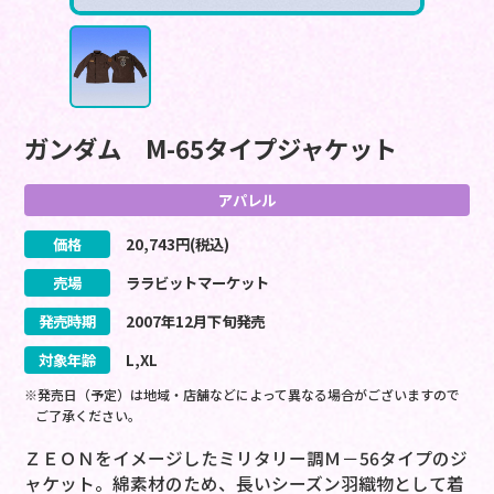
ガンダム M-65タイプジャケット
アパレル
価格
20,743
円(税込)
売場
ララビットマーケット
発売時期
2007
年
12
月
下旬
発売
対象年齢
L,XL
※発売日（予定）は地域・店舗などによって異なる場合がございますので
ご了承ください。
ＺＥＯＮをイメージしたミリタリー調Ｍ－56タイプのジ
ャケット。綿素材のため、長いシーズン羽織物として着