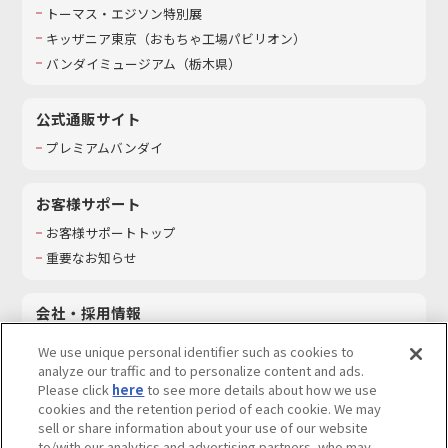
トーマス・エジソン特別展
キッザニア東京（おもちゃ工場パビリオン）​
バンダイミュージアム（栃木県）
公式通販サイト
プレミアムバンダイ
お客様サポート
お客様サポートトップ
重要なお知らせ
会社・採用情報
会社情報
We use unique personal identifier such as cookies to
採用情報
analyze our traffic and to personalize content and ads.
Please click
here
to see more details about how we use
サステナビリティ
cookies and the retention period of each cookie. We may
お問い合わせ
sell or share information about your use of our website
to/with our analytics and advertising partners, who may