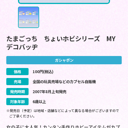
たまごっち ちょいホビシリーズ MY
デコバッヂ
ガシャポン
価格
100
円(税込)
売場
全国の玩具売場などのカプセル自販機
発売時期
2007
年
8
月
上旬
発売
対象年齢
6歳以上
※発売日（予定）は地域・店舗などによって異なる場合がございますので
ご了承ください。
女の子に大人気！カンタン手作りホビーアイテムがカプ