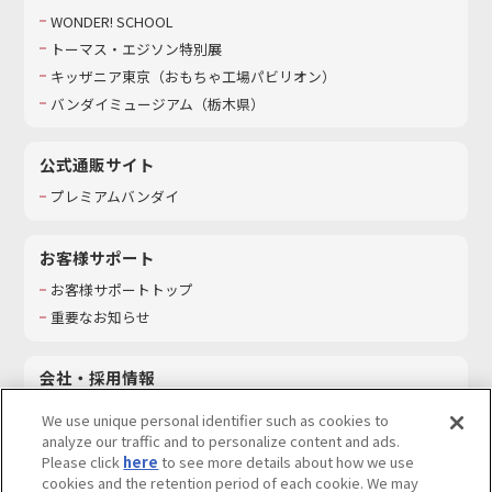
WONDER! SCHOOL
トーマス・エジソン特別展
キッザニア東京（おもちゃ工場パビリオン）​
バンダイミュージアム（栃木県）
公式通販サイト
プレミアムバンダイ
お客様サポート
お客様サポートトップ
重要なお知らせ
会社・採用情報
会社情報
We use unique personal identifier such as cookies to
採用情報
analyze our traffic and to personalize content and ads.
Please click
here
to see more details about how we use
サステナビリティ
cookies and the retention period of each cookie. We may