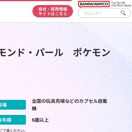
会社・採用情報
サイトはこちら
さが
す
ヤモンド・パール ポケモン
全国の玩具売場などのカプセル自販
売場
機
象年齢
6歳以上
ご了承ください。