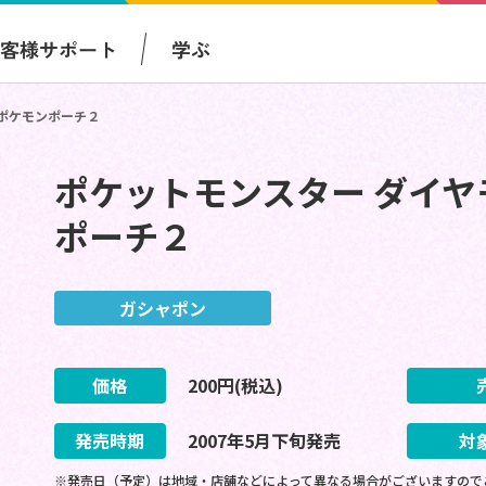
お客様サポート
学ぶ
ポケモンポーチ２
ポケットモンスター ダイ
ポーチ２
ガシャポン
価格
200
円(税込)
発売時期
2007
年
5
月
下旬
発売
対
※発売日（予定）は地域・店舗などによって異なる場合がございますので