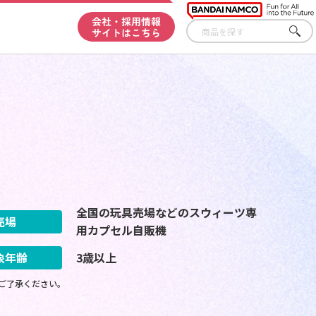
会社・採用情報
サイトはこちら
さが
す
全国の玩具売場などのスウィーツ専
売場
用カプセル自販機
象年齢
3歳以上
ご了承ください。