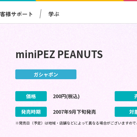
お客様サポート
学ぶ
miniPEZ PEANUTS
ガシャポン
価格
200
円(税込)
発売時期
2007
年
9
月
下旬
発売
対
※発売日（予定）は地域・店舗などによって異なる場合がございますので