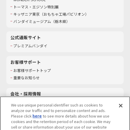
トーマス・エジソン特別展
キッザニア東京（おもちゃ工場パビリオン）​
バンダイミュージアム（栃木県）
公式通販サイト
プレミアムバンダイ
お客様サポート
お客様サポートトップ
重要なお知らせ
会社・採用情報
会社情報
We use unique personal identifier such as cookies to
採用情報
analyze our traffic and to personalize content and ads.
Please click
here
to see more details about how we use
サステナビリティ
cookies and the retention period of each cookie. We may
お問い合わせ
sell or share information about your use of our website