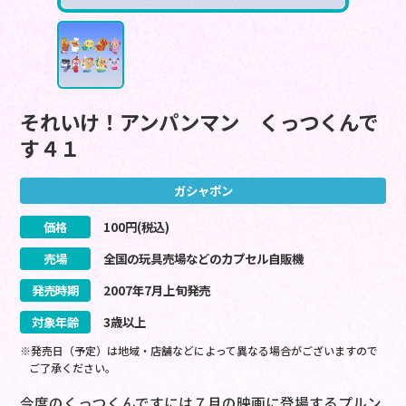
それいけ！アンパンマン くっつくんで
す４１
ガシャポン
価格
100
円(税込)
売場
全国の玩具売場などのカプセル自販機
発売時期
2007
年
7
月
上旬
発売
対象年齢
3歳以上
※発売日（予定）は地域・店舗などによって異なる場合がございますので
ご了承ください。
今度のくっつくんですには７月の映画に登場するプルン