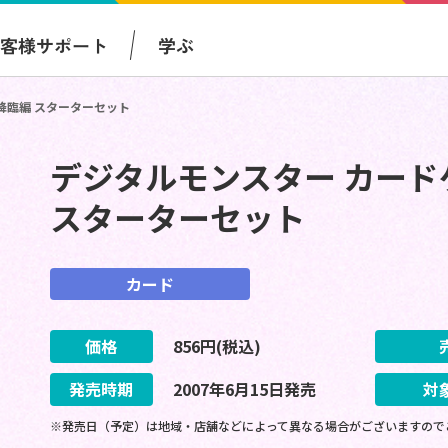
お客様サポート
学ぶ
降臨編 スターターセット
デジタルモンスター カード
スターターセット
カード
価格
856
円(税込)
発売時期
2007
年
6
月
15
日
発売
対
※発売日（予定）は地域・店舗などによって異なる場合がございますので