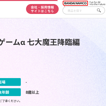
会社・採用情報
サイトはこちら
さが
す
ゲームα 七大魔王降臨編
売場
-
象年齢
8歳以上
ご了承ください。