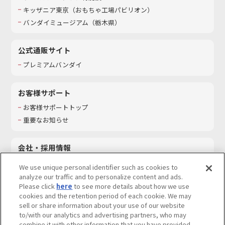
キッザニア東京（おもちゃ工場パビリオン）​
バンダイミュージアム（栃木県）
公式通販サイト
プレミアムバンダイ
お客様サポート
お客様サポートトップ
重要なお知らせ
会社・採用情報
会社情報
We use unique personal identifier such as cookies to
採用情報
analyze our traffic and to personalize content and ads.
Please click
here
to see more details about how we use
サステナビリティ
cookies and the retention period of each cookie. We may
お問い合わせ
sell or share information about your use of our website
to/with our analytics and advertising partners, who may
combine it with other information that you have provided