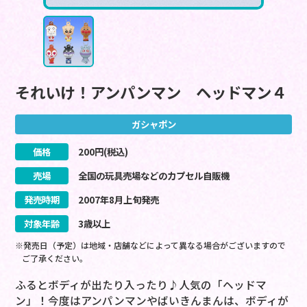
それいけ！アンパンマン ヘッドマン４
ガシャポン
価格
200
円(税込)
売場
全国の玩具売場などのカプセル自販機
発売時期
2007
年
8
月
上旬
発売
対象年齢
3歳以上
※発売日（予定）は地域・店舗などによって異なる場合がございますので
ご了承ください。
ふるとボディが出たり入ったり♪人気の「ヘッドマ
ン」！今度はアンパンマンやばいきんまんは、ボディが