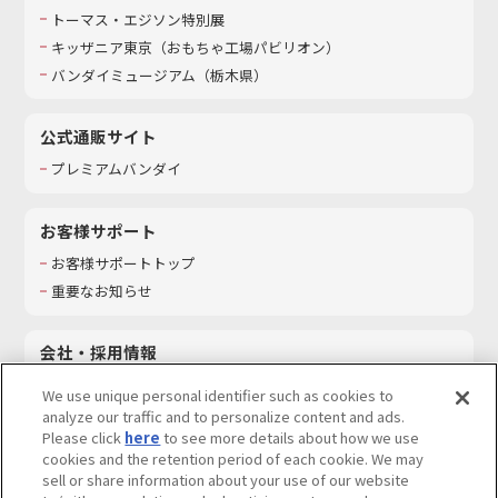
トーマス・エジソン特別展
キッザニア東京（おもちゃ工場パビリオン）​
バンダイミュージアム（栃木県）
公式通販サイト
プレミアムバンダイ
お客様サポート
お客様サポートトップ
重要なお知らせ
会社・採用情報
会社情報
We use unique personal identifier such as cookies to
採用情報
analyze our traffic and to personalize content and ads.
Please click
here
to see more details about how we use
サステナビリティ
cookies and the retention period of each cookie. We may
お問い合わせ
sell or share information about your use of our website