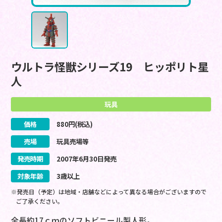
ウルトラ怪獣シリーズ19 ヒッポリト星
人
玩具
価格
880
円(税込)
売場
玩具売場等
発売時期
2007
年
6
月
30
日
発売
対象年齢
3歳以上
※発売日（予定）は地域・店舗などによって異なる場合がございますので
ご了承ください。
全長約17ｃｍのソフトビニール製人形。