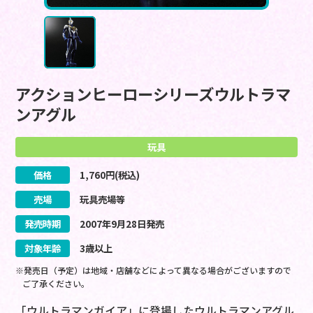
アクションヒーローシリーズウルトラマ
ンアグル
玩具
価格
1,760
円(税込)
売場
玩具売場等
発売時期
2007
年
9
月
28
日
発売
対象年齢
3歳以上
※発売日（予定）は地域・店舗などによって異なる場合がございますので
ご了承ください。
「ウルトラマンガイア」に登場したウルトラマンアグル