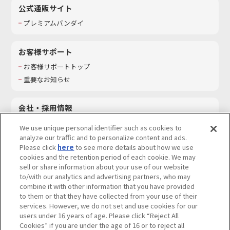
公式通販サイト
プレミアムバンダイ
お客様サポート
お客様サポートトップ
重要なお知らせ
会社・採用情報
会社情報
We use unique personal identifier such as cookies to
採用情報
analyze our traffic and to personalize content and ads.
Please click
here
to see more details about how we use
サステナビリティ
cookies and the retention period of each cookie. We may
お問い合わせ
sell or share information about your use of our website
to/with our analytics and advertising partners, who may
combine it with other information that you have provided
to them or that they have collected from your use of their
services. However, we do not set and use cookies for our
ウェブサイトご利用条件
ソーシャルメディアポリシー
users under 16 years of age. Please click “Reject All
個人情報及び特定個人情報等の取り扱いに関する保護方針
Cookies” if you are under the age of 16 or to reject all