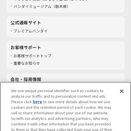
バンダイミュージアム（栃木県）
公式通販サイト
プレミアムバンダイ
お客様サポート
お客様サポートトップ
重要なお知らせ
会社・採用情報
会社情報
We use unique personal identifier such as cookies to
採用情報
analyze our traffic and to personalize content and ads.
Please click
here
to see more details about how we use
サステナビリティ
cookies and the retention period of each cookie. We may
お問い合わせ
sell or share information about your use of our website
to/with our analytics and advertising partners, who may
combine it with other information that you have provided
to them or that they have collected from your use of their