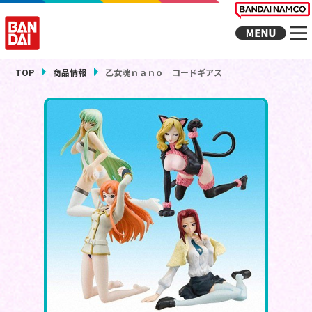
TOP
商品情報
乙女魂ｎａｎｏ コードギアス