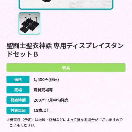
聖闘士聖衣神話 専用ディスプレイスタン
ドセットＢ
玩具
価格
1,430
円(税込)
売場
玩具売場等
発売時期
2007
年
7
月
中旬
発売
対象年齢
15歳以上
※発売日（予定）は地域・店舗などによって異なる場合がございますので
ご了承ください。