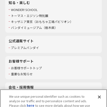
知る・楽しむ
WONDER! SCHOOL
トーマス・エジソン特別展
キッザニア東京（おもちゃ工場パビリオン）​
バンダイミュージアム（栃木県）
公式通販サイト
プレミアムバンダイ
お客様サポート
お客様サポートトップ
重要なお知らせ
会社・採用情報
会社情報
We use unique personal identifier such as cookies to
採用情報
analyze our traffic and to personalize content and ads.
Please click
here
to see more details about how we use
サステナビリティ