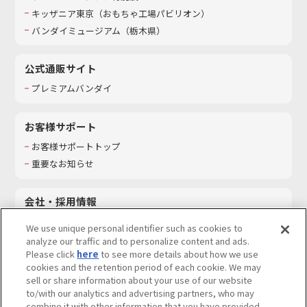
キッザニア東京（おもちゃ工場パビリオン）​
バンダイミュージアム（栃木県）
公式通販サイト
プレミアムバンダイ
お客様サポート
お客様サポートトップ
重要なお知らせ
会社・採用情報
会社情報
We use unique personal identifier such as cookies to
採用情報
analyze our traffic and to personalize content and ads.
Please click
here
to see more details about how we use
サステナビリティ
cookies and the retention period of each cookie. We may
お問い合わせ
sell or share information about your use of our website
to/with our analytics and advertising partners, who may
combine it with other information that you have provided