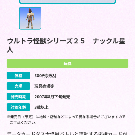
ウルトラ怪獣シリーズ２５ ナックル星
人
玩具
価格
880
円(税込)
売場
玩具売場等
発売時期
2007
年
8
月
下旬
発売
対象年齢
3歳以上
※発売日（予定）は地域・店舗などによって異なる場合がございますので
ご了承ください。
データカードダス大怪獣バトルと連動する応援カードが