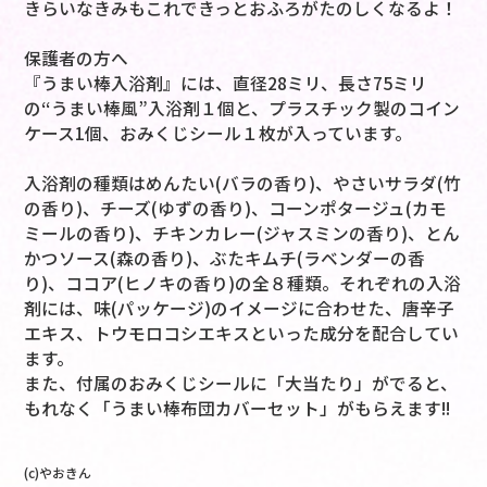
きらいなきみもこれできっとおふろがたのしくなるよ！
保護者の方へ
『うまい棒入浴剤』には、直径28ミリ、長さ75ミリ
の“うまい棒風”入浴剤１個と、プラスチック製のコイン
ケース1個、おみくじシール１枚が入っています。
入浴剤の種類はめんたい(バラの香り)、やさいサラダ(竹
の香り)、チーズ(ゆずの香り)、コーンポタージュ(カモ
ミールの香り)、チキンカレー(ジャスミンの香り)、とん
かつソース(森の香り)、ぶたキムチ(ラベンダーの香
り)、ココア(ヒノキの香り)の全８種類。それぞれの入浴
剤には、味(パッケージ)のイメージに合わせた、唐辛子
エキス、トウモロコシエキスといった成分を配合してい
ます。
また、付属のおみくじシールに「大当たり」がでると、
もれなく「うまい棒布団カバーセット」がもらえます!!
(c)やおきん