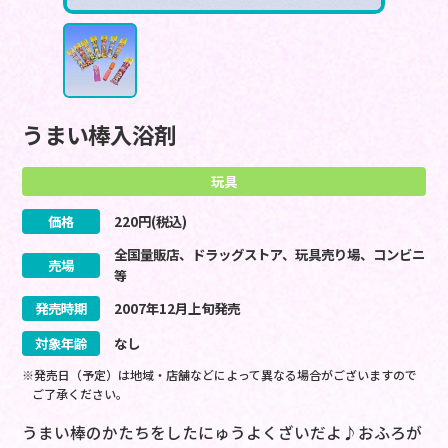
うまい棒入浴剤
玩具
価格
220
円(税込)
全国量販店、ドラッグストア、玩具売り場、コンビニ
売場
等
発売時期
2007
年
12
月
上旬
発売
対象年齢
なし
※発売日（予定）は地域・店舗などによって異なる場合がございますので
ご了承ください。
うまい棒のかたちをしたにゅうよくざいだよ♪おふろが