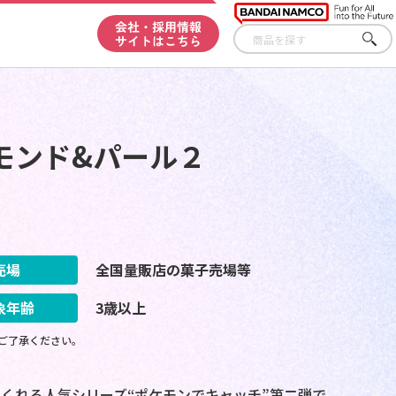
会社・採用情報
サイトはこちら
さが
す
モンド&パール２
売場
全国量販店の菓子売場等
象年齢
3歳以上
ご了承ください。
くれる人気シリーズ“ポケモンでキャッチ”第二弾で