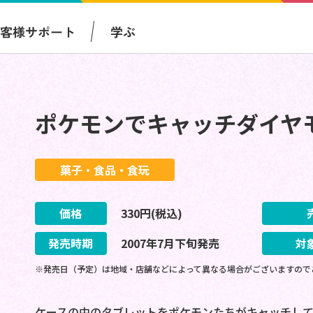
お客様サポート
学ぶ
ポケモンでキャッチダイヤ
菓子・食品・食玩
価格
330
円(税込)
発売時期
2007
年
7
月
下旬
発売
対
※発売日（予定）は地域・店舗などによって異なる場合がございますので
ケースの中のタブレットをポケモンたちがキャッチして