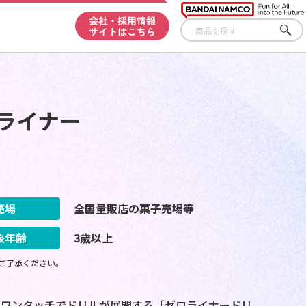
会社・採用情報
サイトはこちら
さが
す
ライナー
売場
全国量販店の菓子売場等
象年齢
3歳以上
ご了承ください。
！ワンタッチでドリルが展開する「ゼロライナードリ