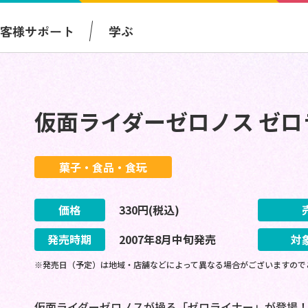
お客様サポート
学ぶ
仮面ライダーゼロノス ゼロ
菓子・食品・食玩
価格
330
円(税込)
発売時期
2007
年
8
月
中旬
発売
対
※発売日（予定）は地域・店舗などによって異なる場合がございますので
仮面ライダーゼロノスが操る「ゼロライナー」が登場