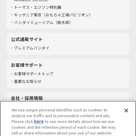
トーマス・エジソン特別展
キッザニア東京（おもちゃ工場パビリオン）​
バンダイミュージアム（栃木県）
公式通販サイト
プレミアムバンダイ
お客様サポート
お客様サポートトップ
重要なお知らせ
会社・採用情報
会社情報
We use unique personal identifier such as cookies to
採用情報
analyze our traffic and to personalize content and ads.
Please click
here
to see more details about how we use
サステナビリティ
cookies and the retention period of each cookie. We may
お問い合わせ
sell or share information about your use of our website