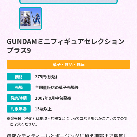
GUNDAMミニフィギュアセレクション
プラス9
菓子・食品・食玩
価格
275
円(税込)
売場
全国量販店の菓子売場等
発売時期
2007
年
9
月
中旬
発売
対象年齢
15歳以上
※発売日（予定）は地域・店舗などによって異なる場合がございますので
ご了承ください。
精密なディティールとポージングに加え細部まで徹底し