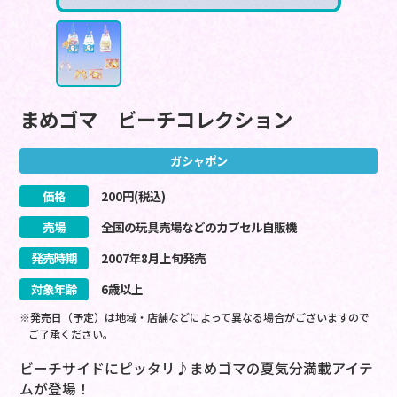
まめゴマ ビーチコレクション
ガシャポン
価格
200
円(税込)
売場
全国の玩具売場などのカプセル自販機
発売時期
2007
年
8
月
上旬
発売
対象年齢
6歳以上
※発売日（予定）は地域・店舗などによって異なる場合がございますので
ご了承ください。
ビーチサイドにピッタリ♪まめゴマの夏気分満載アイテ
ムが登場！