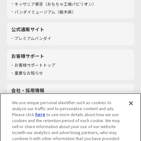
キッザニア東京（おもちゃ工場パビリオン）​
バンダイミュージアム（栃木県）
公式通販サイト
プレミアムバンダイ
お客様サポート
お客様サポートトップ
重要なお知らせ
会社・採用情報
会社情報
We use unique personal identifier such as cookies to
採用情報
analyze our traffic and to personalize content and ads.
Please click
here
to see more details about how we use
サステナビリティ
cookies and the retention period of each cookie. We may
お問い合わせ
sell or share information about your use of our website
to/with our analytics and advertising partners, who may
combine it with other information that you have provided