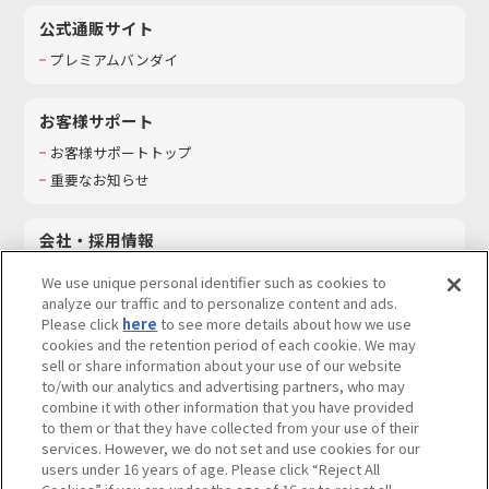
公式通販サイト
プレミアムバンダイ
お客様サポート
お客様サポートトップ
重要なお知らせ
会社・採用情報
会社情報
We use unique personal identifier such as cookies to
採用情報
analyze our traffic and to personalize content and ads.
Please click
here
to see more details about how we use
サステナビリティ
cookies and the retention period of each cookie. We may
お問い合わせ
sell or share information about your use of our website
to/with our analytics and advertising partners, who may
combine it with other information that you have provided
to them or that they have collected from your use of their
services. However, we do not set and use cookies for our
ウェブサイトご利用条件
ソーシャルメディアポリシー
users under 16 years of age. Please click “Reject All
個人情報及び特定個人情報等の取り扱いに関する保護方針