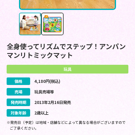
全身使ってリズムでステップ！アンパン
マンリトミックマット
玩具
価格
4,180
円(税込)
売場
玩具売場等
発売時期
2013
年
2
月
16
日
発売
対象年齢
2歳以上
※発売日（予定）は地域・店舗などによって異なる場合がございますので
ご了承ください。