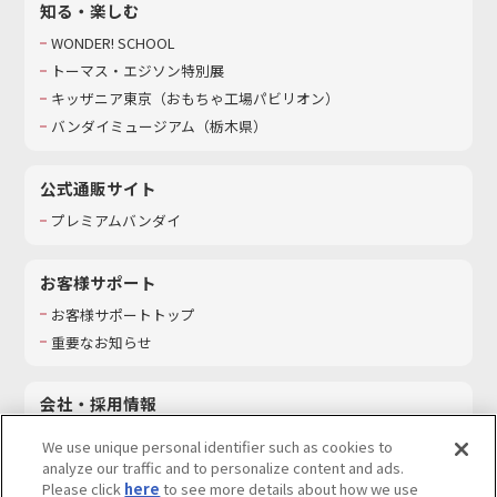
知る・楽しむ
WONDER! SCHOOL
トーマス・エジソン特別展
キッザニア東京（おもちゃ工場パビリオン）​
バンダイミュージアム（栃木県）
公式通販サイト
プレミアムバンダイ
お客様サポート
お客様サポートトップ
重要なお知らせ
会社・採用情報
会社情報
We use unique personal identifier such as cookies to
採用情報
analyze our traffic and to personalize content and ads.
Please click
here
to see more details about how we use
サステナビリティ