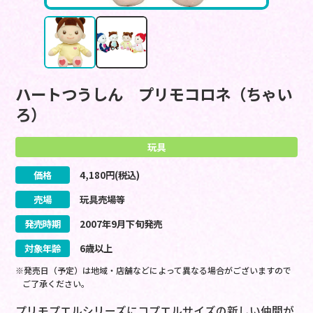
ハートつうしん プリモコロネ（ちゃい
ろ）
玩具
価格
4,180
円(税込)
売場
玩具売場等
発売時期
2007
年
9
月
下旬
発売
対象年齢
6歳以上
※発売日（予定）は地域・店舗などによって異なる場合がございますので
ご了承ください。
プリモプエルシリーズにコプエルサイズの新しい仲間が